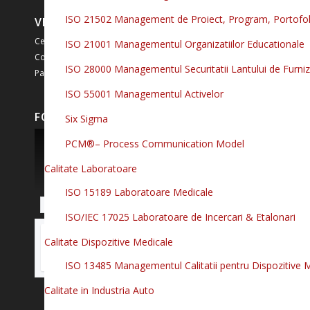
ISO 21502 Management de Proiect, Program, Portofol
VEZI SI ALTE SERVICII CISEO:
Certificare
ISO 21001 Managementul Organizatiilor Educationale
Consultanta
ISO 28000 Managementul Securitatii Lantului de Furniz
Pachet complet
ISO 55001 Managementul Activelor
FOLLOW US ON FACEBOOK
Six Sigma
PCM®– Process Communication Model
Calitate Laboratoare
ISO 15189 Laboratoare Medicale
Deschide pagina CISEO
ISO/IEC 17025 Laboratoare de Incercari & Etalonari
Join our Facebook community
Calitate Dispozitive Medicale
ISO 13485 Managementul Calitatii pentru Dispozitive 
Calitate in Industria Auto