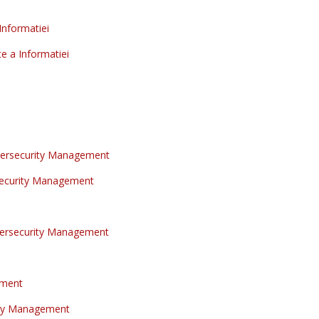
Urmeaza indicatiile afisate pe ecran si obtine pe e-mail ofer
1.990
lei
Informatiei
Pret de lista, fara TVA:
.
1.99
Pret conform PROFIL catalog (per cursant, fara TVA):
e a Informatiei
catalog)
Inainte sa te autentifici in catalog, vizualizezi doar pretul de lista - redu
Intra in contul tau (Login) sau creeaza-ti cont (Inregistrare), din meniul 
conform Profilului tau: UTILIZATOR CATALOG: – 10%; CLIENT FIDEL: – 20%; 
#Videoconferinta sau La Sala - Lb. Romana
,
Vezi aici toate ofer
ersecurity Management
CUM CUMPERI CURSUL:
Foloseste butonul rosu "ADAUGA I
ecurity Management
urmeaza toti pasii pana la obtinerea ofertei PDF, pe loc, pe 
inscriere la curs si proforma pentru plata.
ersecurity Management
! Curs LIVE – VIDEOCONFERINTA / LA SA
Recunoastere:
Curs recunoscut in domeniul
ement
Durata estimata pentru instruire:
32 ore/4 
ity Management