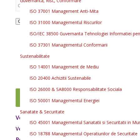
Guvernanta, Risc, Conformare
ISO 37001 Management Anti-Mita
Caută
ISO 31000 Managementul Riscurilor
ISO/IEC 38500 Guvernanta Tehnologiei Informatiei pent
ISO 37301 Managementul Conformarii
Sustenabilitate
ISO 14001 Management de Mediu
ISO 20400 Achizitii Sustenabile
ISO 26000 & SA8000 Responsabilitate Sociala
AFLA M
ISO 50001 Managementul Energiei
Sanatate & Securitate
Vezi Cursurile Online Disponibile 24/7 - click a
ISO 45001 Managementul Sanatatii si Securitatii in Mu
Vezi toate beneficiile Cursurilor Online Disponibile 24
ISO 18788 Managementul Operatiunilor de Securitate
Portofoliul de clienti CISEO