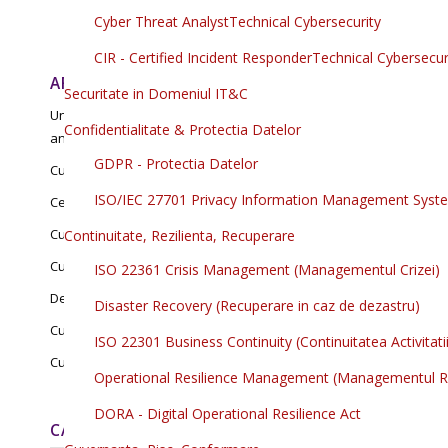
Cyber Threat Analyst
Technical Cybersecurity
CIR - Certified Incident Responder
Technical Cybersecur
AFLA RASPUNSUL AICI:
Securitate in Domeniul IT&C
Unde pot sa solicit setarea profilului de cursant fidel / client fidel /
Confidentialitate & Protectia Datelor
angajat al unui client CISEO?
GDPR - Protectia Datelor
Cum obtin ofertele PDF?
ISO/IEC 27701 Privacy Information Management Syst
Ce campanie promotionala este in curs?
Cum beneficiez de reduceri?
Continuitate, Rezilienta, Recuperare
Cum ma inscriu la curs?
ISO 22361 Crisis Management (Managementul Crizei)
De unde descarc Acordul de inscriere / participare la curs?
Disaster Recovery (Recuperare in caz de dezastru)
Cum finalizez inscrierea la curs?
ISO 22301 Business Continuity (Continuitatea Activitatii 
Cum aflu raspunsul la alte intrebari?
Operational Resilience Management (Managementul Rez
DORA - Digital Operational Resilience Act
CAUTA OFERTE DE PRET