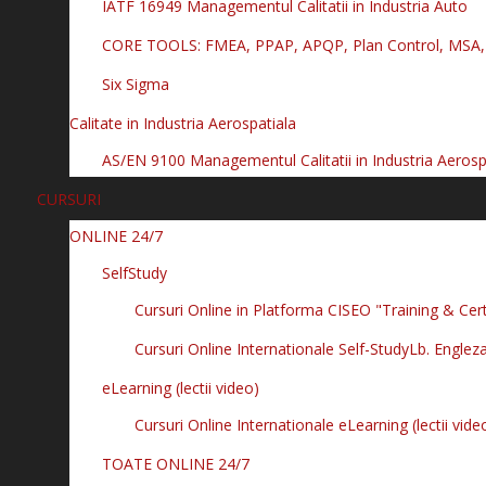
IATF 16949 Managementul Calitatii in Industria Auto
CORE TOOLS: FMEA, PPAP, APQP, Plan Control, MSA,
Six Sigma
Calitate in Industria Aerospatiala
AS/EN 9100 Managementul Calitatii in Industria Aerosp
CURSURI
ONLINE 24/7
SelfStudy
Cursuri Online in Platforma CISEO "Training & Cert
Cursuri Online Internationale Self-Study
Lb. Englez
eLearning (lectii video)
Cursuri Online Internationale eLearning (lectii vide
TOATE ONLINE 24/7