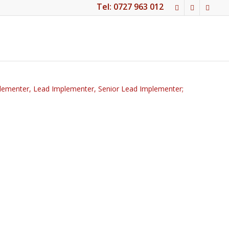
Tel: 0727 963 012
mplementer, Lead Implementer, Senior Lead Implementer;
PDF - CLICK AICI
R PROGRAMATE
sau compleaza, in rubrica de mai jos, data
):
4001, ISO 45001 (Curs