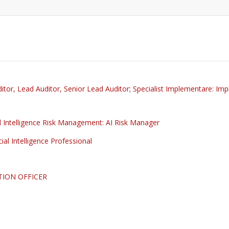
itor, Lead Auditor, Senior Lead Auditor; Specialist Implementare: I
ADAUGA IN CEREREA DE OFERTA 
CALENDARUL CURSURILO
Vezi la finalul acestei pagini
ial Intelligence Risk Management: AI Risk Manager
de incepere propusa de tine.
cial Intelligence Professional
Data de incepere propusa (se va confirma ulterior
ION OFFICER
Auditor ISO 9001, ISO 1
LIVE ) (4 ZILE)