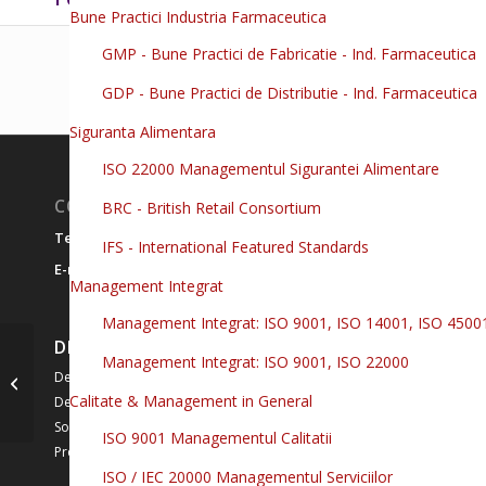
Bune Practici Industria Farmaceutica
GMP - Bune Practici de Fabricatie - Ind. Farmaceutica
GDP - Bune Practici de Distributie - Ind. Farmaceutica
Siguranta Alimentara
ISO 22000 Managementul Sigurantei Alimentare
CONTACT
BRC - British Retail Consortium
0727.963.012
Telefon:
IFS - International Featured Standards
office@ciseo.ro
E-mail:
Management Integrat
Management Integrat: ISO 9001, ISO 14001, ISO 4500
DESPRE CISEO
Auditor
Management Integrat: ISO 9001, ISO 22000
ISO
Despre noi
9001
Calitate & Management in General
De ce noi
(Curs
Solutii complete
ISO 9001 Managementul Calitatii
LIVE ) (5
Protectia datelor
zile)
ISO / IEC 20000 Managementul Serviciilor