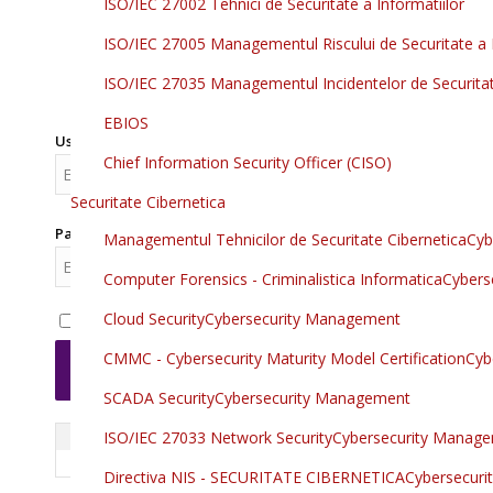
ISO/IEC 27002 Tehnici de Securitate a Informatiilor
ISO/IEC 27005 Managementul Riscului de Securitate a 
ISO/IEC 27035 Managementul Incidentelor de Securitat
EBIOS
*
Username sau E-mail
Chief Information Security Officer (CISO)
Securitate Cibernetica
*
Password
Managementul Tehnicilor de Securitate Cibernetica
Cyb
Computer Forensics - Criminalistica Informatica
Cybers
Cloud Security
Cybersecurity Management
Remember Me
CMMC - Cybersecurity Maturity Model Certification
Cyb
Ai pierdut parola?
SCADA Security
Cybersecurity Management
ISO/IEC 27033 Network Security
Cybersecurity Manag
Directiva NIS - SECURITATE CIBERNETICA
Cybersecur