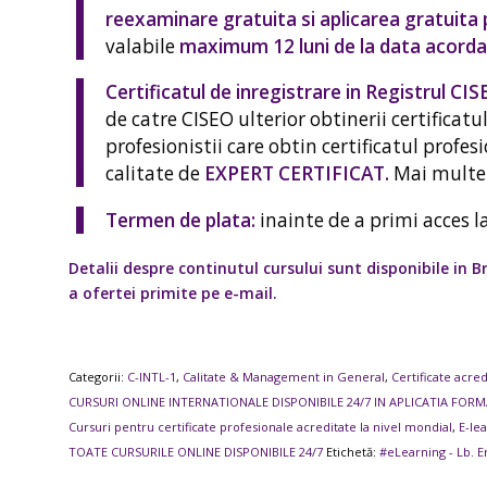
reexaminare gratuita si aplicarea gratuita p
valabile
maximum 12 luni de la data acordari
Certificatul de inregistrare in Registrul CI
de catre CISEO ulterior obtinerii certificat
profesionistii care obtin certificatul profesi
calitate de
EXPERT CERTIFICAT.
Mai multe 
Termen de plata:
inainte de a primi acces la
Detalii despre continutul cursului sunt disponibile in B
a ofertei primite pe e-mail.
Categorii:
C-INTL-1
,
Calitate & Management in General
,
Certificate acre
CURSURI ONLINE INTERNATIONALE DISPONIBILE 24/7 IN APLICATIA FOR
Cursuri pentru certificate profesionale acreditate la nivel mondial
,
E-le
TOATE CURSURILE ONLINE DISPONIBILE 24/7
Etichetă:
#eLearning - Lb. E