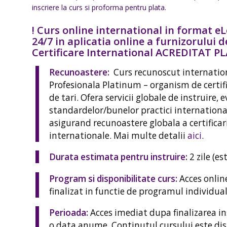
inscriere la curs si proforma pentru plata.
! Curs online international in format eLe
24/7 in aplicatia online a furnizorului
Certificare International ACREDITAT 
Recunoastere:
Curs recunoscut internation
Profesionala Platinum – organism de certif
de tari. Ofera servicii globale de instruire, 
standardelor/bunelor practici international
asigurand recunoastere globala a certificari
internationale. Mai multe detalii
aici
.
Durata estimata pentru instruire:
2 zile (e
Program si disponibilitate curs:
Acces online
finalizat in functie de programul individual 
Perioada:
Acces imediat dupa finalizarea in
o data anume. Continutul cursului este disp