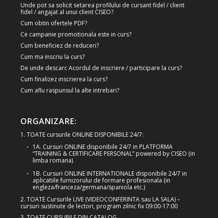
Unde pot sa solicit setarea profilului de cursant fidel / client
fidel / angajat al unui client CISEO?
Cum obtin ofertele PDF?
Ce campanie promotionala este in curs?
Cum beneficiez de reduceri?
Cum ma inscriu la curs?
De unde descarc Acordul de inscriere / participare la curs?
Cum finalizez inscrierea la curs?
Cum aflu raspunsul la alte intrebari?
ORGANIZARE:
1. TOATE cursurile ONLINE DISPONIBILE 24/7:
1A. Cursuri ONLINE disponibile 24/7 in PLATFORMA
“TRAINING & CERTIFICARE PERSONAL” powered by CISEO (in
limba romana)
1B. Cursuri ONLINE INTERNATIONALE disponibile 24/7 in
aplicatiile furnizorului de formare profesionala (in
engleza/franceza/germana/spaniola etc.)
2. TOATE Cursurile LIVE (VIDEOCONFERINTA sau LA SALA) –
cursuri sustinute de lectori, program zilnic fix 09:00-17:00
3. TOATE CURSURILE DIN CATALOG