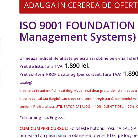
ADAUGA IN CEREREA DE OFERTA 
ISO 9001 FOUNDATION O
Management Systems)
Urmeaza indicatiile afisate pe ecran si obtine pe e-mail ofer
1.890
lei
Pret de lista, fara TVA:
.
1.89
Pret conform PROFIL catalog (per cursant, fara TVA):
catalog)
Inainte sa te autentifici in catalog, vizualizezi doar pretul de lista - redu
Intra in contul tau (Login) sau creeaza-ti cont (Inregistrare), din meniul 
conform Profilului tau: UTILIZATOR CATALOG: – 10%; CLIENT FIDEL: – 20%; 
#eLearning - Lb. Engleza
CUM CUMPERI CURSUL:
Foloseste butonul rosu "ADAUGA I
urmeaza toti pasii pana la obtinerea ofertei PDF, pe loc, pe 