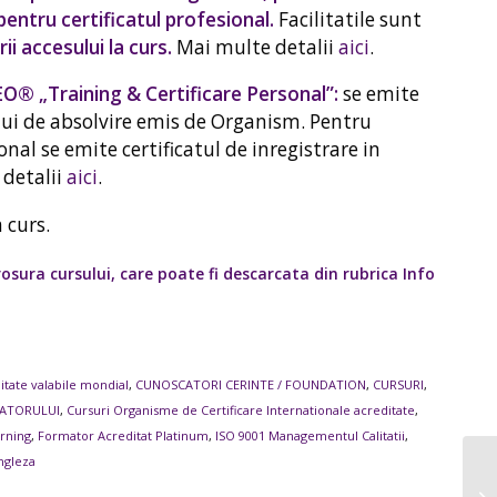
entru certificatul profesional.
Facilitatile sunt
i accesului la curs.
Mai multe detalii
aici
.
SEO® „Training & Certificare Personal”:
se emite
ului de absolvire emis de Organism. Pentru
onal se emite certificatul de inregistrare in
detalii
aici
.
 curs.
rosura cursului,
care poate fi descarcata din rubrica Info
ditate valabile mondial
,
CUNOSCATORI CERINTE / FOUNDATION
,
CURSURI
,
MATORULUI
,
Cursuri Organisme de Certificare Internationale acreditate
,
arning
,
Formator Acreditat Platinum
,
ISO 9001 Managementul Calitatii
,
ngleza