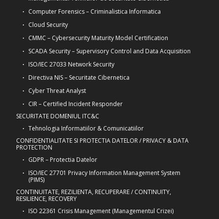
Computer Forensics – Criminalistica Informatica
Cloud Security
CMMC – Cybersecurity Maturity Model Certification
SCADA Security – Supervisory Control and Data Acquisition
ISO/IEC 27033 Network Security
Directiva NIS – Securitate Cibernetica
Cyber Threat Analyst
CIR – Certified Incident Responder
SECURITATE DOMENIUL ITC&C
Tehnologia Informatiilor & Comunicatiilor
CONFIDENTIALITATE SI PROTECTIA DATELOR / PRIVACY & DATA
PROTECTION
GDPR – Protectia Datelor
ISO/IEC 27701 Privacy Information Management System
(PIMS)
CONTINUITATE, REZILIENTA, RECUPERARE / CONTINUITY,
RESILIENCE, RECOVERY
ISO 22361 Crisis Management (Managementul Crizei)