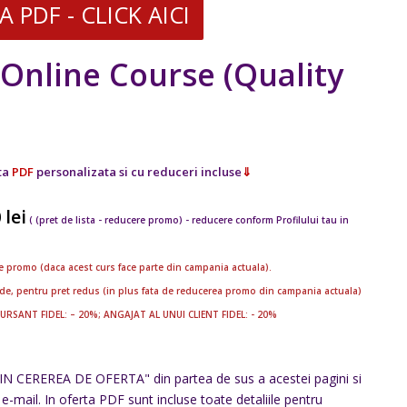
PDF - CLICK AICI
nline Course (Quality
ta
PDF
personalizata si cu reduceri incluse
⇓
0
lei
( (pret de lista - reducere promo) - reducere conform Profilului tau in
cere promo (daca acest curs face parte din campania actuala).
verde, pentru pret redus (in plus fata de reducerea promo din campania actuala)
CURSANT FIDEL: – 20%; ANGAJAT AL UNUI CLIENT FIDEL: - 20%
N CEREREA DE OFERTA" din partea de sus a acestei pagini si
e-mail. In oferta PDF sunt incluse toate detaliile pentru