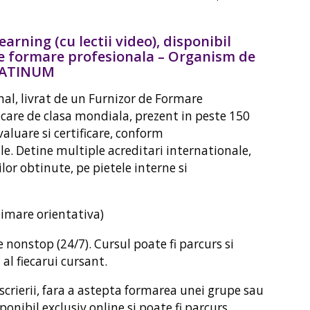
arning (cu lectii video), disponibil
 de formare profesionala – Organism de
PLATINUM
al, livrat de un Furnizor de Formare
icare de clasa mondiala, prezent in peste 150
evaluare si certificare, conform
e. Detine multiple acreditari internationale,
lor obtinute, pe pietele interne si
stimare orientativa)
 nonstop (24/7). Cursul poate fi parcurs si
al fiecarui cursant.
scrierii, fara a astepta formarea unei grupe sau
onibil exclusiv online si poate fi parcurs