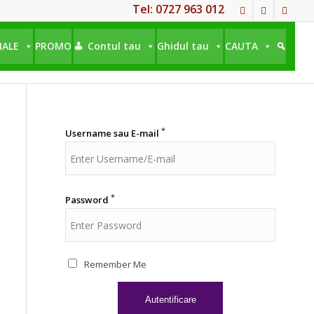
Tel: 0727 963 012
NALE
PROMO
Contul tau
Ghidul tau
CAUTA
*
Username sau E-mail
*
Password
Remember Me