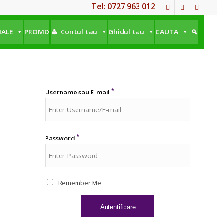
Tel: 0727 963 012
NALE
PROMO
Contul tau
Ghidul tau
CAUTA
*
Username sau E-mail
*
Password
Remember Me